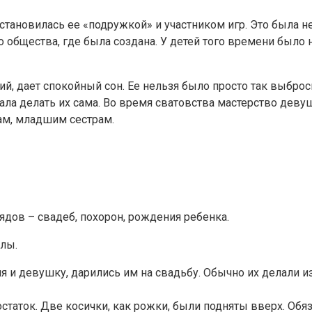
 становилась ее «подружкой» и участником игр. Это была не
 общества, где была создана. У детей того времени было не
астий, дает спокойный сон. Ее нельзя было просто так выб
нала делать их сама. Во время сватовства мастерство дев
ам, младшим сестрам.
ядов – свадеб, похорон, рождения ребенка.
лы.
и девушку, дарились им на свадьбу. Обычно их делали из 
статок. Две косички, как рожки, были подняты вверх. Обяз