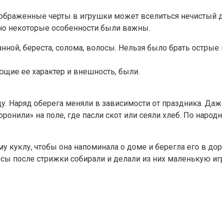
изображенные черты в игрушки может вселиться нечистый д
, но некоторые особенности были важны.
нной, береста, солома, волосы. Нельзя было брать острые
ющие ее характер и внешность, были.
ду. Наряд оберега меняли в зависимости от праздника. Д
оронили» на поле, где пасли скот или сеяли хлеб. По наро
у куклу, чтобы она напоминала о доме и берегла его в д
лосы после стрижки собирали и делали из них маленькую и