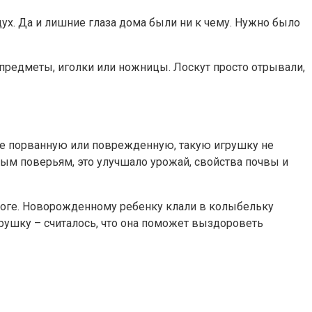
ух. Да и лишние глаза дома были ни к чему. Нужно было
 предметы, иголки или ножницы. Лоскут просто отрывали,
аже порванную или поврежденную, такую игрушку не
дным поверьям, это улучшало урожай, свойства почвы и
ороге. Новорожденному ребенку клали в колыбельку
грушку – считалось, что она поможет выздороветь